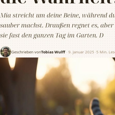
Mia streicht um deine Beine, während d
sauber machst. Draußen regnet es, aber
sie fast den ganzen Tag im Garten. D
Geschrieben von
Tobias Wulff
·
9. Januar 2025
·
5 Min. Les