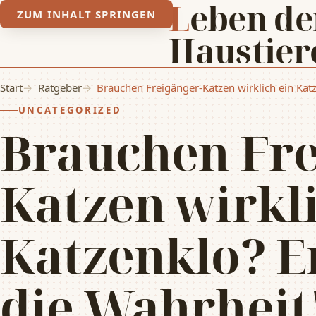
Leben der
ZUM INHALT SPRINGEN
Haustier
Start
Ratgeber
Brauchen Freigänger-Katzen wirklich ein Kat
UNCATEGORIZED
Brauchen Fre
Katzen wirkli
Katzenklo? E
die Wahrheit