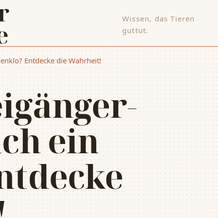
Wissen, das Tieren
e
guttut.
zenklo? Entdecke die Wahrheit!
igänger-
ch ein
ntdecke
!