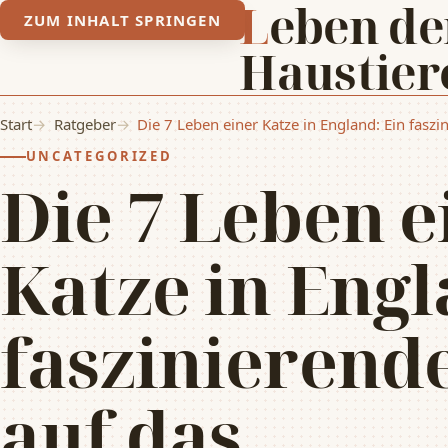
Leben der
ZUM INHALT SPRINGEN
Haustier
Start
Ratgeber
Die 7 Leben einer Katze in England: Ein fasz
UNCATEGORIZED
Die 7 Leben e
Katze in Engl
faszinierende
auf das