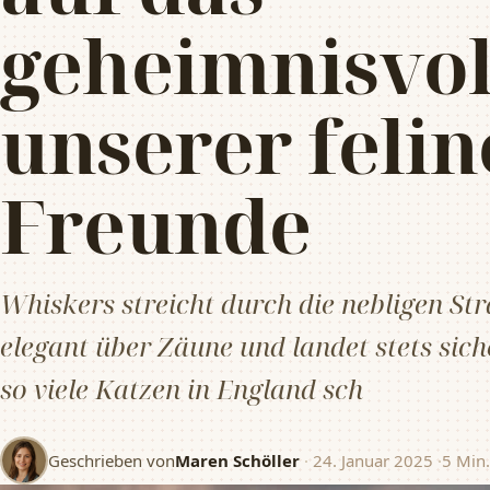
geheimnisvol
unserer feli
Freunde
Whiskers streicht durch die nebligen St
elegant über Zäune und landet stets sich
so viele Katzen in England sch
Geschrieben von
Maren Schöller
·
24. Januar 2025
·
5 Min.