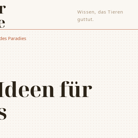
Wissen, das Tieren
e
guttut.
ndes Paradies
Ideen für
s