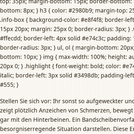
top: 35px; margin-bottom: 15px; border-bottom: 
bottom: 8px; } h3 { color: #2980b9; margin-top: 2
.info-box { background-color: #e8f4f8; border-lef
15px 20px; margin: 25px 0; border-radius: 3px; }
#ffecdd; border-left: 4px solid #e74c3c; padding:
border-radius: 3px; } ul, ol { margin-bottom: 20px;
bottom: 10px; } img { max-width: 100%; height: a
20px 0; } .highlight { font-weight: bold; color: #e7
italic; border-left: 3px solid #3498db; padding-lef
#555; }
Stellen Sie sich vor: Ihr sonst so aufgeweckter un
zeigt plötzlich Anzeichen von Schmerzen, bewegt 
gar mit den Hinterbeinen. Ein Bandscheibenvorfa
besorgniserregende Situation darstellen. Diese 