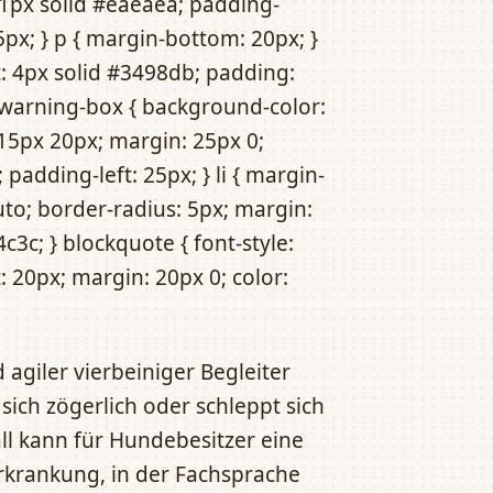
1px solid #eaeaea; padding-
5px; } p { margin-bottom: 20px; }
t: 4px solid #3498db; padding:
 .warning-box { background-color:
 15px 20px; margin: 25px 0;
 padding-left: 25px; } li { margin-
uto; border-radius: 5px; margin:
4c3c; } blockquote { font-style:
t: 20px; margin: 20px 0; color:
d agiler vierbeiniger Begleiter
sich zögerlich oder schleppt sich
ll kann für Hundebesitzer eine
Erkrankung, in der Fachsprache