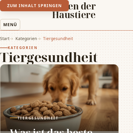
Leben der
ZUM INHALT SPRINGEN
Haustiere
MENÜ
Start
Kategorien
Tiergesundheit
KATEGORIEN
Tiergesundheit
TIERGESUNDHEIT
Was ist das beste