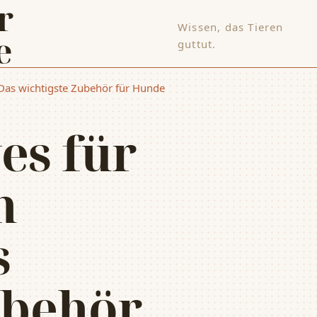
Wissen, das Tieren
e
guttut.
 Das wichtigste Zubehör für Hunde
es für
n
s
ubehör