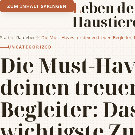
Leben der
ZUM INHALT SPRINGEN
Haustier
Start
Ratgeber
Die Must-Haves für deinen treuen Begleiter:
UNCATEGORIZED
Die Must-Hav
deinen treue
Begleiter: Da
wichtigste Z