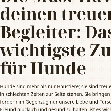
deinen treue
Begleiter: Da
wichtigste Z
für Hunde
Hunde sind mehr als nur Haustiere; sie sind treue
in schlechten Zeiten zur Seite stehen. Sie bringe
fordern im Gegenzug nur unsere Liebe und Fürs
Freund glücklich und gesund zu halten, ist es wic