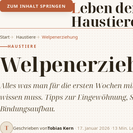
Leben der
ZUM INHALT SPRINGEN
Haustier
Start
Haustiere
Welpenerziehung
HAUSTIERE
Welpenerzie
Alles was man für die ersten Wochen m
wissen muss. Tipps zur Eingewöhnung, S
Bindungsaufbau.
T
Geschrieben von
Tobias Kern
·
17. Januar 2026
·
13 Min. Le