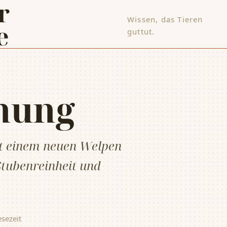
Wissen, das Tieren
e
guttut.
hung
it einem neuen Welpen
tubenreinheit und
sezeit