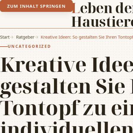
Leben der
ZUM INHALT SPRINGEN
Haustier
Start
Ratgeber
Kreative Ideen: So gestalten Sie Ihren Tonto
UNCATEGORIZED
Kreative Idee
gestalten Sie
Tontopf zu e
individuelle