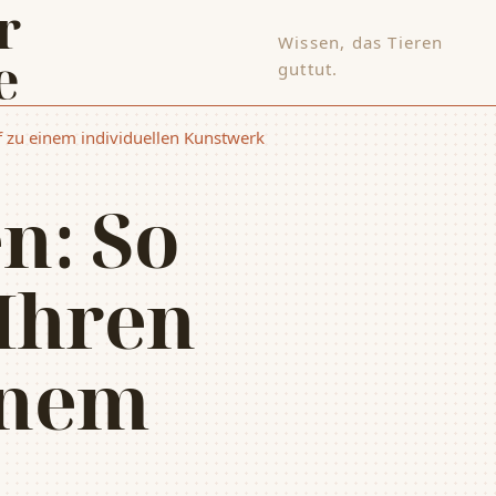
Wissen, das Tieren
e
guttut.
pf zu einem individuellen Kunstwerk
n: So
 Ihren
inem
n